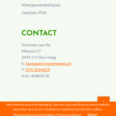
Meerjarenbeleidsplan
Jaarplan 2026
CONTACT
Vrouwen van Nu
Moezel 17
2491 CV Den Haag
E:
bureau@vrouwenvannu.nl
T:
070 3244429
KvK: 40409535
Wij vinden privacy heel belangrijk, daarom slaan wij alleen anoniem website
bezoeken op voor de rest plaatsen wij alleen functionele cookies,
Vrouwen van Nu © 2026 |
Privacyverklaring
bijvoorbeeld voor het inloggen.
Privacy verklaring
Sluiten