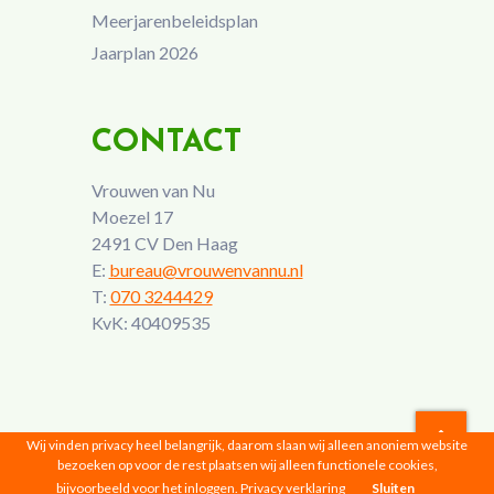
Meerjarenbeleidsplan
Jaarplan 2026
CONTACT
Vrouwen van Nu
Moezel 17
2491 CV Den Haag
E:
bureau@vrouwenvannu.nl
T:
070 3244429
KvK: 40409535
Wij vinden privacy heel belangrijk, daarom slaan wij alleen anoniem website
bezoeken op voor de rest plaatsen wij alleen functionele cookies,
Vrouwen van Nu © 2026 |
Privacyverklaring
bijvoorbeeld voor het inloggen.
Privacy verklaring
Sluiten