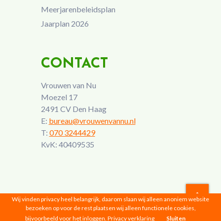
Meerjarenbeleidsplan
Jaarplan 2026
CONTACT
Vrouwen van Nu
Moezel 17
2491 CV Den Haag
E:
bureau@vrouwenvannu.nl
T:
070 3244429
KvK: 40409535
Wij vinden privacy heel belangrijk, daarom slaan wij alleen anoniem website
bezoeken op voor de rest plaatsen wij alleen functionele cookies,
Vrouwen van Nu © 2026 |
Privacyverklaring
bijvoorbeeld voor het inloggen.
Privacy verklaring
Sluiten