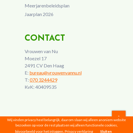
Meerjarenbeleidsplan
Jaarplan 2026
CONTACT
Vrouwen van Nu
Moezel 17
2491 CV Den Haag
E:
bureau@vrouwenvannu.nl
T:
070 3244429
KvK: 40409535
Wij vinden privacy heel belangrijk, daarom slaan wij alleen anoniem website
bezoeken op voor de rest plaatsen wij alleen functionele cookies,
Vrouwen van Nu © 2026 |
Privacyverklaring
bijvoorbeeld voor het inloggen.
Privacy verklaring
Sluiten