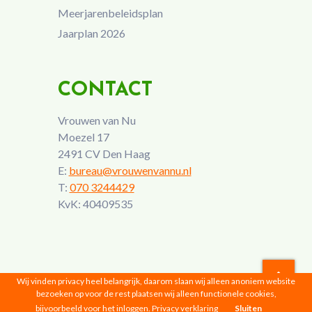
Meerjarenbeleidsplan
Jaarplan 2026
CONTACT
Vrouwen van Nu
Moezel 17
2491 CV Den Haag
E:
bureau@vrouwenvannu.nl
T:
070 3244429
KvK: 40409535
Wij vinden privacy heel belangrijk, daarom slaan wij alleen anoniem website
bezoeken op voor de rest plaatsen wij alleen functionele cookies,
Vrouwen van Nu © 2026 |
Privacyverklaring
bijvoorbeeld voor het inloggen.
Privacy verklaring
Sluiten