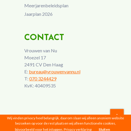
Meerjarenbeleidsplan
Jaarplan 2026
CONTACT
Vrouwen van Nu
Moezel 17
2491 CV Den Haag
E:
bureau@vrouwenvannu.nl
T:
070 3244429
KvK: 40409535
Wij vinden privacy heel belangrijk, daarom slaan wij alleen anoniem website
bezoeken op voor de rest plaatsen wij alleen functionele cookies,
Vrouwen van Nu © 2026 |
Privacyverklaring
bijvoorbeeld voor het inloggen.
Privacy verklaring
Sluiten