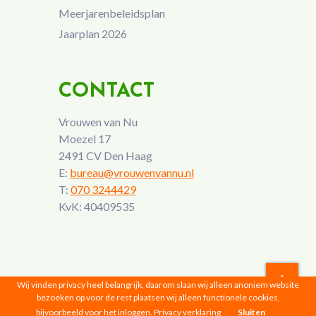
Meerjarenbeleidsplan
Jaarplan 2026
CONTACT
Vrouwen van Nu
Moezel 17
2491 CV Den Haag
E:
bureau@vrouwenvannu.nl
T:
070 3244429
KvK: 40409535
Wij vinden privacy heel belangrijk, daarom slaan wij alleen anoniem website
bezoeken op voor de rest plaatsen wij alleen functionele cookies,
Vrouwen van Nu © 2026 |
Privacyverklaring
bijvoorbeeld voor het inloggen.
Privacy verklaring
Sluiten