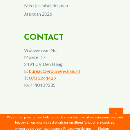
Meerjarenbeleidsplan
Jaarplan 2026
CONTACT
Vrouwen van Nu
Moezel 17
2491 CV Den Haag
E:
bureau@vrouwenvannu.nl
T:
070 3244429
KvK: 40409535
Wij vinden privacy heel belangrijk, daarom slaan wij alleen anoniem website
bezoeken op voor de rest plaatsen wij alleen functionele cookies,
Vrouwen van Nu © 2026 |
Privacyverklaring
bijvoorbeeld voor het inloggen.
Privacy verklaring
Sluiten