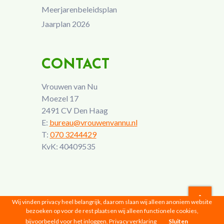
Meerjarenbeleidsplan
Jaarplan 2026
CONTACT
Vrouwen van Nu
Moezel 17
2491 CV Den Haag
E:
bureau@vrouwenvannu.nl
T:
070 3244429
KvK: 40409535
Wij vinden privacy heel belangrijk, daarom slaan wij alleen anoniem website
bezoeken op voor de rest plaatsen wij alleen functionele cookies,
Vrouwen van Nu © 2026 |
Privacyverklaring
bijvoorbeeld voor het inloggen.
Privacy verklaring
Sluiten