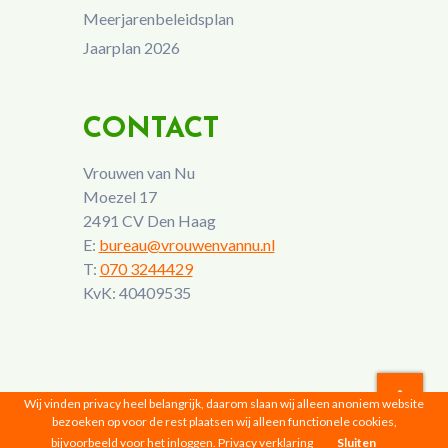
Meerjarenbeleidsplan
Jaarplan 2026
CONTACT
Vrouwen van Nu
Moezel 17
2491 CV Den Haag
E:
bureau@vrouwenvannu.nl
T:
070 3244429
KvK: 40409535
Wij vinden privacy heel belangrijk, daarom slaan wij alleen anoniem website
bezoeken op voor de rest plaatsen wij alleen functionele cookies,
Vrouwen van Nu © 2026 |
Privacyverklaring
bijvoorbeeld voor het inloggen.
Privacy verklaring
Sluiten