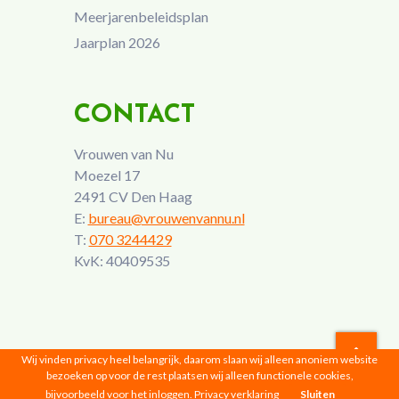
Meerjarenbeleidsplan
Jaarplan 2026
CONTACT
Vrouwen van Nu
Moezel 17
2491 CV Den Haag
E:
bureau@vrouwenvannu.nl
T:
070 3244429
KvK: 40409535
Wij vinden privacy heel belangrijk, daarom slaan wij alleen anoniem website
bezoeken op voor de rest plaatsen wij alleen functionele cookies,
Vrouwen van Nu © 2026 |
Privacyverklaring
bijvoorbeeld voor het inloggen.
Privacy verklaring
Sluiten