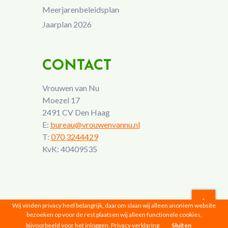
Meerjarenbeleidsplan
Jaarplan 2026
CONTACT
Vrouwen van Nu
Moezel 17
2491 CV Den Haag
E:
bureau@vrouwenvannu.nl
T:
070 3244429
KvK: 40409535
Wij vinden privacy heel belangrijk, daarom slaan wij alleen anoniem website
bezoeken op voor de rest plaatsen wij alleen functionele cookies,
Vrouwen van Nu © 2026 |
Privacyverklaring
bijvoorbeeld voor het inloggen.
Privacy verklaring
Sluiten