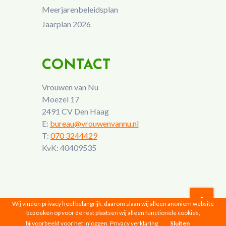
Meerjarenbeleidsplan
Jaarplan 2026
CONTACT
Vrouwen van Nu
Moezel 17
2491 CV Den Haag
E:
bureau@vrouwenvannu.nl
T:
070 3244429
KvK: 40409535
Wij vinden privacy heel belangrijk, daarom slaan wij alleen anoniem website
bezoeken op voor de rest plaatsen wij alleen functionele cookies,
Vrouwen van Nu © 2026 |
Privacyverklaring
bijvoorbeeld voor het inloggen.
Privacy verklaring
Sluiten