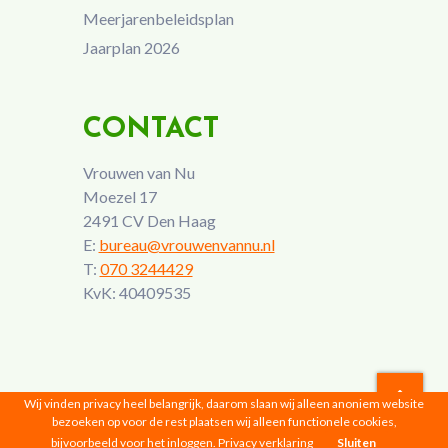
Meerjarenbeleidsplan
Jaarplan 2026
CONTACT
Vrouwen van Nu
Moezel 17
2491 CV Den Haag
E:
bureau@vrouwenvannu.nl
T:
070 3244429
KvK: 40409535
Wij vinden privacy heel belangrijk, daarom slaan wij alleen anoniem website
bezoeken op voor de rest plaatsen wij alleen functionele cookies,
Vrouwen van Nu © 2026 |
Privacyverklaring
bijvoorbeeld voor het inloggen.
Privacy verklaring
Sluiten