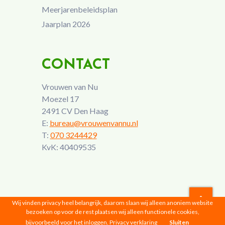
Meerjarenbeleidsplan
Jaarplan 2026
CONTACT
Vrouwen van Nu
Moezel 17
2491 CV Den Haag
E:
bureau@vrouwenvannu.nl
T:
070 3244429
KvK: 40409535
Wij vinden privacy heel belangrijk, daarom slaan wij alleen anoniem website
bezoeken op voor de rest plaatsen wij alleen functionele cookies,
Vrouwen van Nu © 2026 |
Privacyverklaring
bijvoorbeeld voor het inloggen.
Privacy verklaring
Sluiten