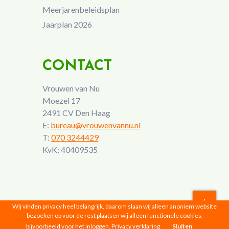
Meerjarenbeleidsplan
Jaarplan 2026
CONTACT
Vrouwen van Nu
Moezel 17
2491 CV Den Haag
E:
bureau@vrouwenvannu.nl
T:
070 3244429
KvK: 40409535
Wij vinden privacy heel belangrijk, daarom slaan wij alleen anoniem website
bezoeken op voor de rest plaatsen wij alleen functionele cookies,
Vrouwen van Nu © 2026 |
Privacyverklaring
bijvoorbeeld voor het inloggen.
Privacy verklaring
Sluiten