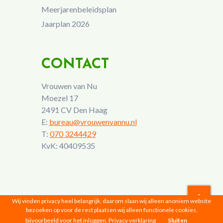
Meerjarenbeleidsplan
Jaarplan 2026
CONTACT
Vrouwen van Nu
Moezel 17
2491 CV Den Haag
E:
bureau@vrouwenvannu.nl
T:
070 3244429
KvK: 40409535
Wij vinden privacy heel belangrijk, daarom slaan wij alleen anoniem website
bezoeken op voor de rest plaatsen wij alleen functionele cookies,
Vrouwen van Nu © 2026 |
Privacyverklaring
bijvoorbeeld voor het inloggen.
Privacy verklaring
Sluiten