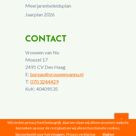
Meerjarenbeleidsplan
Jaarplan 2026
CONTACT
Vrouwen van Nu
Moezel 17
2491 CV Den Haag
E:
bureau@vrouwenvannu.nl
T:
070 3244429
KvK: 40409535
Wij vinden privacy heel belangrijk, daarom slaan wij alleen anoniem website
bezoeken op voor de rest plaatsen wij alleen functionele cookies,
Vrouwen van Nu © 2026 |
Privacyverklaring
bijvoorbeeld voor het inloggen.
Privacy verklaring
Sluiten