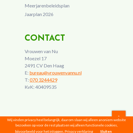
Meerjarenbeleidsplan
Jaarplan 2026
CONTACT
Vrouwen van Nu
Moezel 17
2491 CV Den Haag
E:
bureau@vrouwenvannu.nl
T:
070 3244429
KvK: 40409535
Wij vinden privacy heel belangrijk, daarom slaan wij alleen anoniem website
bezoeken op voor de rest plaatsen wij alleen functionele cookies,
Vrouwen van Nu © 2026 |
Privacyverklaring
bijvoorbeeld voor het inloggen.
Privacy verklaring
Sluiten