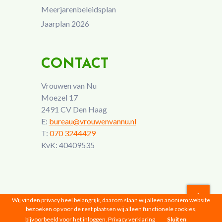
Meerjarenbeleidsplan
Jaarplan 2026
CONTACT
Vrouwen van Nu
Moezel 17
2491 CV Den Haag
E:
bureau@vrouwenvannu.nl
T:
070 3244429
KvK: 40409535
Wij vinden privacy heel belangrijk, daarom slaan wij alleen anoniem website
bezoeken op voor de rest plaatsen wij alleen functionele cookies,
Vrouwen van Nu © 2026 |
Privacyverklaring
bijvoorbeeld voor het inloggen.
Privacy verklaring
Sluiten