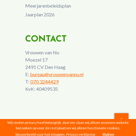
Meerjarenbeleidsplan
Jaarplan 2026
CONTACT
Vrouwen van Nu
Moezel 17
2491 CV Den Haag
E:
bureau@vrouwenvannu.nl
T:
070 3244429
KvK: 40409535
Wij vinden privacy heel belangrijk, daarom slaan wij alleen anoniem website
bezoeken op voor de rest plaatsen wij alleen functionele cookies,
Vrouwen van Nu © 2026 |
Privacyverklaring
bijvoorbeeld voor het inloggen.
Privacy verklaring
Sluiten