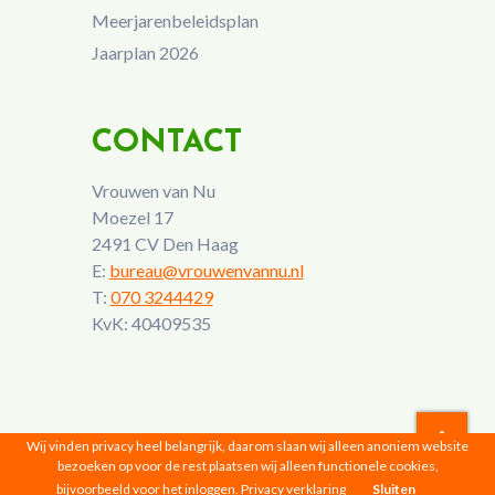
Meerjarenbeleidsplan
Jaarplan 2026
CONTACT
Vrouwen van Nu
Moezel 17
2491 CV Den Haag
E:
bureau@vrouwenvannu.nl
T:
070 3244429
KvK: 40409535
Wij vinden privacy heel belangrijk, daarom slaan wij alleen anoniem website
bezoeken op voor de rest plaatsen wij alleen functionele cookies,
Vrouwen van Nu © 2026 |
Privacyverklaring
bijvoorbeeld voor het inloggen.
Privacy verklaring
Sluiten