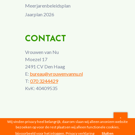
Meerjarenbeleidsplan
Jaarplan 2026
CONTACT
Vrouwen van Nu
Moezel 17
2491 CV Den Haag
E:
bureau@vrouwenvannu.nl
T:
070 3244429
KvK: 40409535
Wij vinden privacy heel belangrijk, daarom slaan wij alleen anoniem website
bezoeken op voor de rest plaatsen wij alleen functionele cookies,
Vrouwen van Nu © 2026 |
Privacyverklaring
bijvoorbeeld voor het inloggen.
Privacy verklaring
Sluiten