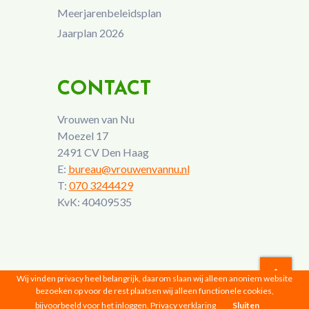
Meerjarenbeleidsplan
Jaarplan 2026
CONTACT
Vrouwen van Nu
Moezel 17
2491 CV Den Haag
E:
bureau@vrouwenvannu.nl
T:
070 3244429
KvK: 40409535
Wij vinden privacy heel belangrijk, daarom slaan wij alleen anoniem website
bezoeken op voor de rest plaatsen wij alleen functionele cookies,
Vrouwen van Nu © 2026 |
Privacyverklaring
bijvoorbeeld voor het inloggen.
Privacy verklaring
Sluiten