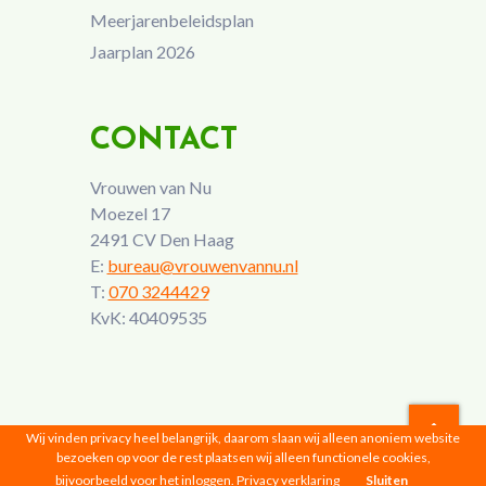
Meerjarenbeleidsplan
Jaarplan 2026
CONTACT
Vrouwen van Nu
Moezel 17
2491 CV Den Haag
E:
bureau@vrouwenvannu.nl
T:
070 3244429
KvK: 40409535
Wij vinden privacy heel belangrijk, daarom slaan wij alleen anoniem website
bezoeken op voor de rest plaatsen wij alleen functionele cookies,
Vrouwen van Nu © 2026 |
Privacyverklaring
bijvoorbeeld voor het inloggen.
Privacy verklaring
Sluiten