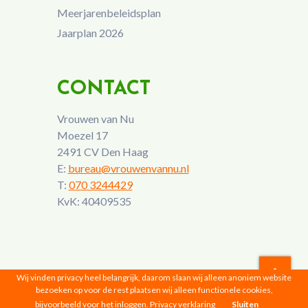
Meerjarenbeleidsplan
Jaarplan 2026
CONTACT
Vrouwen van Nu
Moezel 17
2491 CV Den Haag
E:
bureau@vrouwenvannu.nl
T:
070 3244429
KvK: 40409535
Wij vinden privacy heel belangrijk, daarom slaan wij alleen anoniem website
bezoeken op voor de rest plaatsen wij alleen functionele cookies,
Vrouwen van Nu © 2026 |
Privacyverklaring
bijvoorbeeld voor het inloggen.
Privacy verklaring
Sluiten