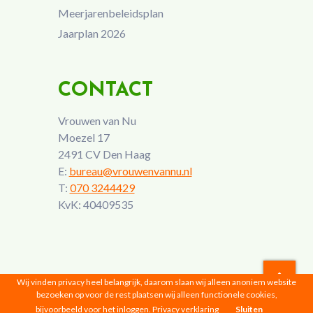
Meerjarenbeleidsplan
Jaarplan 2026
CONTACT
Vrouwen van Nu
Moezel 17
2491 CV Den Haag
E:
bureau@vrouwenvannu.nl
T:
070 3244429
KvK: 40409535
Wij vinden privacy heel belangrijk, daarom slaan wij alleen anoniem website
bezoeken op voor de rest plaatsen wij alleen functionele cookies,
Vrouwen van Nu © 2026 |
Privacyverklaring
bijvoorbeeld voor het inloggen.
Privacy verklaring
Sluiten