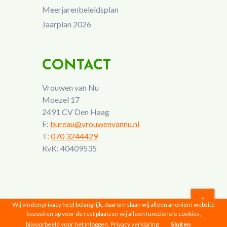
Meerjarenbeleidsplan
Jaarplan 2026
CONTACT
Vrouwen van Nu
Moezel 17
2491 CV Den Haag
E:
bureau@vrouwenvannu.nl
T:
070 3244429
KvK: 40409535
Wij vinden privacy heel belangrijk, daarom slaan wij alleen anoniem website
bezoeken op voor de rest plaatsen wij alleen functionele cookies,
Vrouwen van Nu © 2026 |
Privacyverklaring
bijvoorbeeld voor het inloggen.
Privacy verklaring
Sluiten