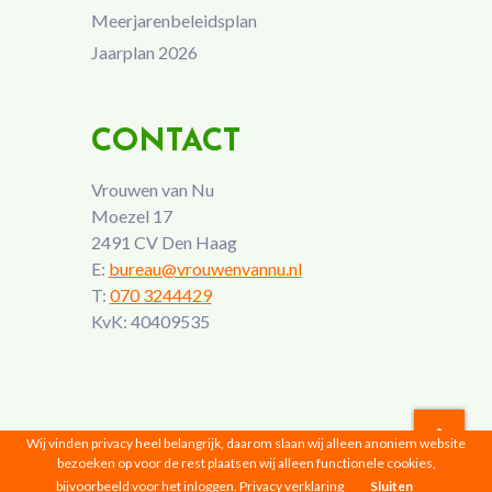
Meerjarenbeleidsplan
Jaarplan 2026
CONTACT
Vrouwen van Nu
Moezel 17
2491 CV Den Haag
E:
bureau@vrouwenvannu.nl
T:
070 3244429
KvK: 40409535
Wij vinden privacy heel belangrijk, daarom slaan wij alleen anoniem website
bezoeken op voor de rest plaatsen wij alleen functionele cookies,
Vrouwen van Nu © 2026 |
Privacyverklaring
bijvoorbeeld voor het inloggen.
Privacy verklaring
Sluiten