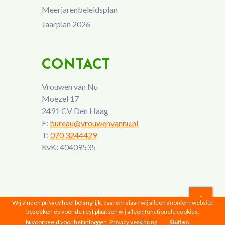
Meerjarenbeleidsplan
Jaarplan 2026
CONTACT
Vrouwen van Nu
Moezel 17
2491 CV Den Haag
E:
bureau@vrouwenvannu.nl
T:
070 3244429
KvK: 40409535
Wij vinden privacy heel belangrijk, daarom slaan wij alleen anoniem website
bezoeken op voor de rest plaatsen wij alleen functionele cookies,
Vrouwen van Nu © 2026 |
Privacyverklaring
bijvoorbeeld voor het inloggen.
Privacy verklaring
Sluiten