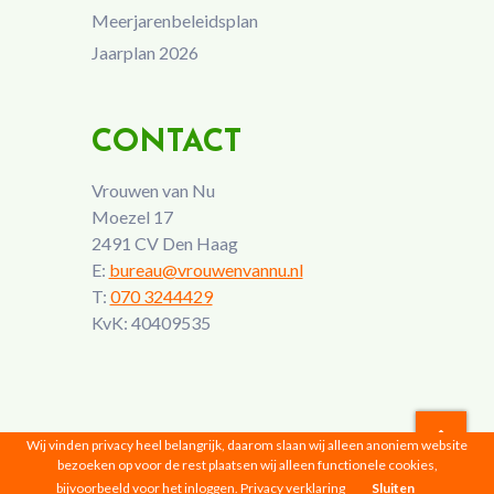
Meerjarenbeleidsplan
Jaarplan 2026
CONTACT
Vrouwen van Nu
Moezel 17
2491 CV Den Haag
E:
bureau@vrouwenvannu.nl
T:
070 3244429
KvK: 40409535
Wij vinden privacy heel belangrijk, daarom slaan wij alleen anoniem website
bezoeken op voor de rest plaatsen wij alleen functionele cookies,
Vrouwen van Nu © 2026 |
Privacyverklaring
bijvoorbeeld voor het inloggen.
Privacy verklaring
Sluiten