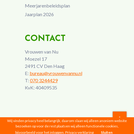
Meerjarenbeleidsplan
Jaarplan 2026
CONTACT
Vrouwen van Nu
Moezel 17
2491 CV Den Haag
E:
bureau@vrouwenvannu.nl
T:
070 3244429
KvK: 40409535
Wij vinden privacy heel belangrijk, daarom slaan wij alleen anoniem website
bezoeken op voor de rest plaatsen wij alleen functionele cookies,
Vrouwen van Nu © 2026 |
Privacyverklaring
bijvoorbeeld voor het inloggen.
Privacy verklaring
Sluiten