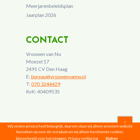
Meerjarenbeleidsplan
Jaarplan 2026
CONTACT
Vrouwen van Nu
Moezel 17
2491 CV Den Haag
E:
bureau@vrouwenvannu.nl
T:
070 3244429
KvK: 40409535
Wij vinden privacy heel belangrijk, daarom slaan wij alleen anoniem website
bezoeken op voor de rest plaatsen wij alleen functionele cookies,
Vrouwen van Nu © 2026 |
Privacyverklaring
bijvoorbeeld voor het inloggen.
Privacy verklaring
Sluiten