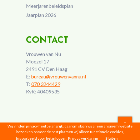
Meerjarenbeleidsplan
Jaarplan 2026
CONTACT
Vrouwen van Nu
Moezel 17
2491 CV Den Haag
E:
bureau@vrouwenvannu.nl
T:
070 3244429
KvK: 40409535
Wij vinden privacy heel belangrijk, daarom slaan wij alleen anoniem website
bezoeken op voor de rest plaatsen wij alleen functionele cookies,
Vrouwen van Nu © 2026 |
Privacyverklaring
bijvoorbeeld voor het inloggen.
Privacy verklaring
Sluiten