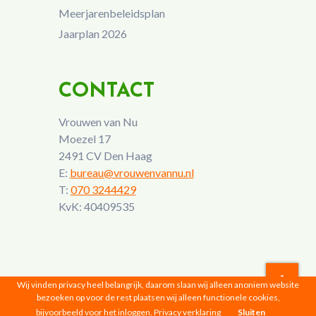
Meerjarenbeleidsplan
Jaarplan 2026
CONTACT
Vrouwen van Nu
Moezel 17
2491 CV Den Haag
E:
bureau@vrouwenvannu.nl
T:
070 3244429
KvK: 40409535
Wij vinden privacy heel belangrijk, daarom slaan wij alleen anoniem website
bezoeken op voor de rest plaatsen wij alleen functionele cookies,
Vrouwen van Nu © 2026 |
Privacyverklaring
bijvoorbeeld voor het inloggen.
Privacy verklaring
Sluiten