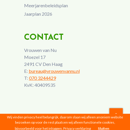
Meerjarenbeleidsplan
Jaarplan 2026
CONTACT
Vrouwen van Nu
Moezel 17
2491 CV Den Haag
E:
bureau@vrouwenvannu.nl
T:
070 3244429
KvK: 40409535
Wij vinden privacy heel belangrijk, daarom slaan wij alleen anoniem website
bezoeken op voor de rest plaatsen wij alleen functionele cookies,
Vrouwen van Nu © 2026 |
Privacyverklaring
bijvoorbeeld voor het inloggen.
Privacy verklaring
Sluiten