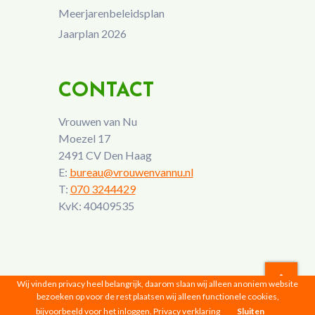
Meerjarenbeleidsplan
Jaarplan 2026
CONTACT
Vrouwen van Nu
Moezel 17
2491 CV Den Haag
E:
bureau@vrouwenvannu.nl
T:
070 3244429
KvK: 40409535
Wij vinden privacy heel belangrijk, daarom slaan wij alleen anoniem website
bezoeken op voor de rest plaatsen wij alleen functionele cookies,
Vrouwen van Nu © 2026 |
Privacyverklaring
bijvoorbeeld voor het inloggen.
Privacy verklaring
Sluiten