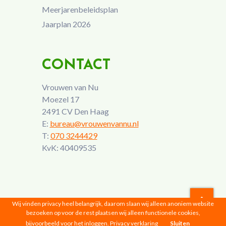
Meerjarenbeleidsplan
Jaarplan 2026
CONTACT
Vrouwen van Nu
Moezel 17
2491 CV Den Haag
E:
bureau@vrouwenvannu.nl
T:
070 3244429
KvK: 40409535
Wij vinden privacy heel belangrijk, daarom slaan wij alleen anoniem website
bezoeken op voor de rest plaatsen wij alleen functionele cookies,
Vrouwen van Nu © 2026 |
Privacyverklaring
bijvoorbeeld voor het inloggen.
Privacy verklaring
Sluiten