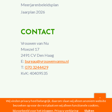
Meerjarenbeleidsplan
Jaarplan 2026
CONTACT
Vrouwen van Nu
Moezel 17
2491 CV Den Haag
E:
bureau@vrouwenvannu.nl
T:
070 3244429
KvK: 40409535
Wij vinden privacy heel belangrijk, daarom slaan wij alleen anoniem website
bezoeken op voor de rest plaatsen wij alleen functionele cookies,
Vrouwen van Nu © 2026 |
Privacyverklaring
bijvoorbeeld voor het inloggen.
Privacy verklaring
Sluiten