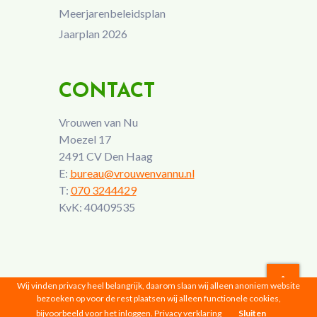
Meerjarenbeleidsplan
Jaarplan 2026
CONTACT
Vrouwen van Nu
Moezel 17
2491 CV Den Haag
E:
bureau@vrouwenvannu.nl
T:
070 3244429
KvK: 40409535
Wij vinden privacy heel belangrijk, daarom slaan wij alleen anoniem website
bezoeken op voor de rest plaatsen wij alleen functionele cookies,
Vrouwen van Nu © 2026 |
Privacyverklaring
bijvoorbeeld voor het inloggen.
Privacy verklaring
Sluiten