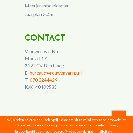
Meerjarenbeleidsplan
Jaarplan 2026
CONTACT
Vrouwen van Nu
Moezel 17
2491 CV Den Haag
E:
bureau@vrouwenvannu.nl
T:
070 3244429
KvK: 40409535
Wij vinden privacy heel belangrijk, daarom slaan wij alleen anoniem website
bezoeken op voor de rest plaatsen wij alleen functionele cookies,
Vrouwen van Nu © 2026 |
Privacyverklaring
bijvoorbeeld voor het inloggen.
Privacy verklaring
Sluiten