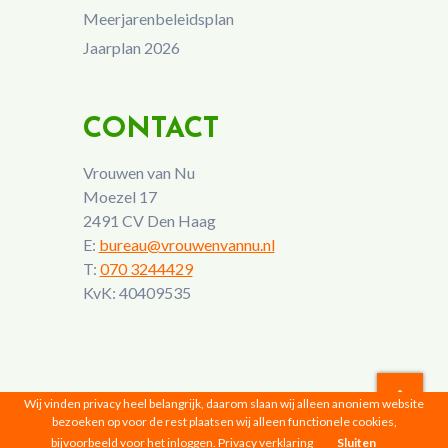
Meerjarenbeleidsplan
Jaarplan 2026
CONTACT
Vrouwen van Nu
Moezel 17
2491 CV Den Haag
E:
bureau@vrouwenvannu.nl
T:
070 3244429
KvK: 40409535
Wij vinden privacy heel belangrijk, daarom slaan wij alleen anoniem website
bezoeken op voor de rest plaatsen wij alleen functionele cookies,
Vrouwen van Nu © 2026 |
Privacyverklaring
bijvoorbeeld voor het inloggen.
Privacy verklaring
Sluiten