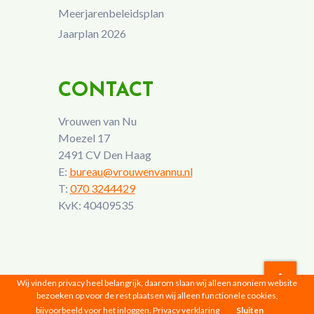
Meerjarenbeleidsplan
Jaarplan 2026
CONTACT
Vrouwen van Nu
Moezel 17
2491 CV Den Haag
E:
bureau@vrouwenvannu.nl
T:
070 3244429
KvK: 40409535
Wij vinden privacy heel belangrijk, daarom slaan wij alleen anoniem website
bezoeken op voor de rest plaatsen wij alleen functionele cookies,
Vrouwen van Nu © 2026 |
Privacyverklaring
bijvoorbeeld voor het inloggen.
Privacy verklaring
Sluiten