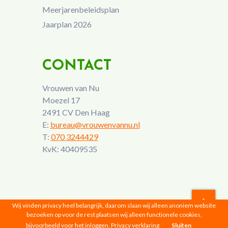
Meerjarenbeleidsplan
Jaarplan 2026
CONTACT
Vrouwen van Nu
Moezel 17
2491 CV Den Haag
E:
bureau@vrouwenvannu.nl
T:
070 3244429
KvK: 40409535
Wij vinden privacy heel belangrijk, daarom slaan wij alleen anoniem website
bezoeken op voor de rest plaatsen wij alleen functionele cookies,
Vrouwen van Nu © 2026 |
Privacyverklaring
bijvoorbeeld voor het inloggen.
Privacy verklaring
Sluiten