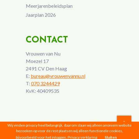
Meerjarenbeleidsplan
Jaarplan 2026
CONTACT
Vrouwen van Nu
Moezel 17
2491 CV Den Haag
E:
bureau@vrouwenvannu.nl
T:
070 3244429
KvK: 40409535
Wij vinden privacy heel belangrijk, daarom slaan wij alleen anoniem website
bezoeken op voor de rest plaatsen wij alleen functionele cookies,
Vrouwen van Nu © 2026 |
Privacyverklaring
bijvoorbeeld voor het inloggen.
Privacy verklaring
Sluiten