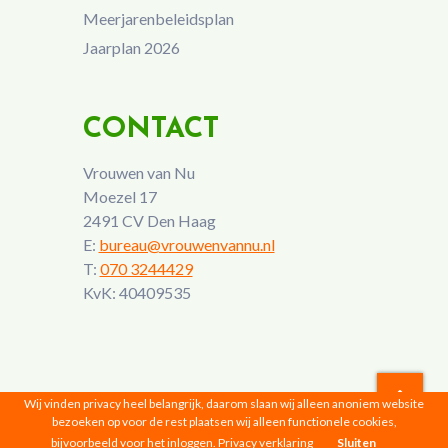
Meerjarenbeleidsplan
Jaarplan 2026
CONTACT
Vrouwen van Nu
Moezel 17
2491 CV Den Haag
E:
bureau@vrouwenvannu.nl
T:
070 3244429
KvK: 40409535
Wij vinden privacy heel belangrijk, daarom slaan wij alleen anoniem website
bezoeken op voor de rest plaatsen wij alleen functionele cookies,
Vrouwen van Nu © 2026 |
Privacyverklaring
bijvoorbeeld voor het inloggen.
Privacy verklaring
Sluiten