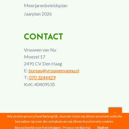
Meerjarenbeleidsplan
Jaarplan 2026
CONTACT
Vrouwen van Nu
Moezel 17
2491 CV Den Haag
E:
bureau@vrouwenvannu.nl
T:
070 3244429
KvK: 40409535
Wij vinden privacy heel belangrijk, daarom slaan wij alleen anoniem website
bezoeken op voor de rest plaatsen wij alleen functionele cookies,
Vrouwen van Nu © 2026 |
Privacyverklaring
bijvoorbeeld voor het inloggen.
Privacy verklaring
Sluiten