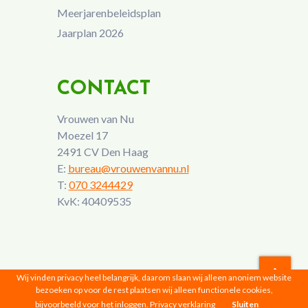
Meerjarenbeleidsplan
Jaarplan 2026
CONTACT
Vrouwen van Nu
Moezel 17
2491 CV Den Haag
E:
bureau@vrouwenvannu.nl
T:
070 3244429
KvK: 40409535
Wij vinden privacy heel belangrijk, daarom slaan wij alleen anoniem website
bezoeken op voor de rest plaatsen wij alleen functionele cookies,
Vrouwen van Nu © 2026 |
Privacyverklaring
bijvoorbeeld voor het inloggen.
Privacy verklaring
Sluiten