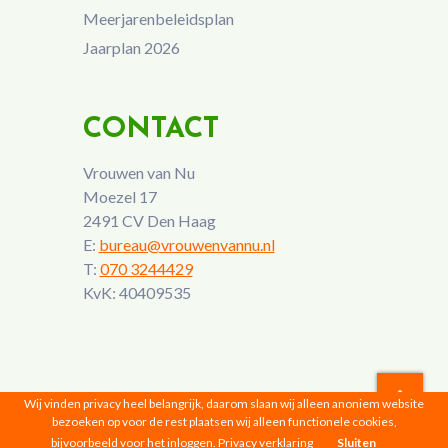
Meerjarenbeleidsplan
Jaarplan 2026
CONTACT
Vrouwen van Nu
Moezel 17
2491 CV Den Haag
E:
bureau@vrouwenvannu.nl
T:
070 3244429
KvK: 40409535
Wij vinden privacy heel belangrijk, daarom slaan wij alleen anoniem website
bezoeken op voor de rest plaatsen wij alleen functionele cookies,
Vrouwen van Nu © 2026 |
Privacyverklaring
bijvoorbeeld voor het inloggen.
Privacy verklaring
Sluiten