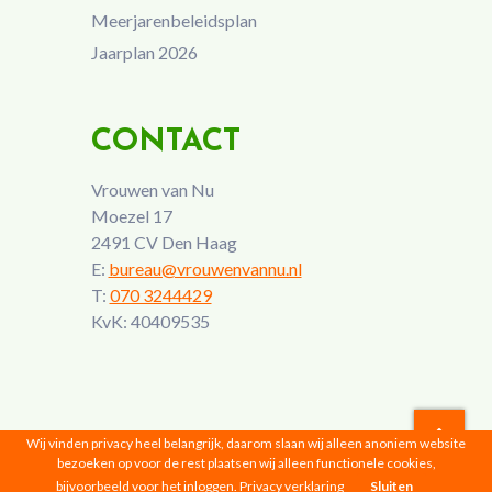
Meerjarenbeleidsplan
Jaarplan 2026
CONTACT
Vrouwen van Nu
Moezel 17
2491 CV Den Haag
E:
bureau@vrouwenvannu.nl
T:
070 3244429
KvK: 40409535
Wij vinden privacy heel belangrijk, daarom slaan wij alleen anoniem website
bezoeken op voor de rest plaatsen wij alleen functionele cookies,
Vrouwen van Nu © 2026 |
Privacyverklaring
bijvoorbeeld voor het inloggen.
Privacy verklaring
Sluiten